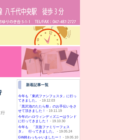
新着記事一覧
行
今年も「東武ファンフェスタ」に行っ
てきました。
- 19.12.03
「黒沢池のたたら祭」のお手伝いをさ
せて頂きました！
- 19.11.19
に行
今年のハロウィンディズニーはランド
に行ってきました！
- 19.10.30
今年も 「京急ファミリーフェス
タ」 行ってきました。
- 19.05.24
GW終わっちゃいましたー！
- 19.05.10