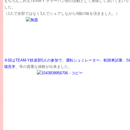
もちろんこれもTEAM-Y チャーハン部の活動として美味しく頂いてまいり
した。
（1人で全部ではなく3人でシェアしながら4個の味を頂きました。）
今回はTEAM-Y鉄道部5人の参加で、運転シュミレーター、軌陸車試乗、S
場見学、
等の貴重な体験が出来ました。