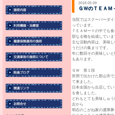
2018.05.09
ＧＷのＴＥＡＭ
当院ではスクーバーダイ
っています。
ＴＥＡＭーＹの中でも食
部なる物を結成しています
主な活動内容は、美味し
うだけの集まりです。
年に数回その美味しいと
もあります。
ＧＷ 第１段
所用で出かけた郡山市で
て来ました。
日本全国から出店してい
を食しました。
どれもとても美味しゅう
左から
明石のこがね家の濃厚豚