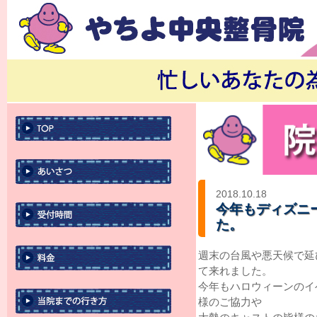
2018.10.18
今年もディズニ
た。
週末の台風や悪天候で延び延
て来れました。
今年もハロウィーンのイ
様のご協力や