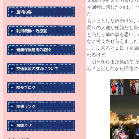
大勢のキャストの皆様の
今回特に感じたのは、「
た。
ちょっとした声掛けや、
周りの人達が笑顔だと自
と当たり前の事を思い、
なと考えさせらえました
ここに来ると１日（今回
れるけど
「明日からまた笑顔で頑
ね？と話しながら帰路に