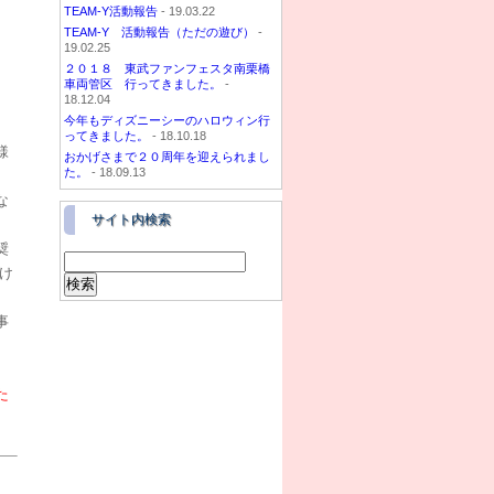
TEAM-Y活動報告
- 19.03.22
TEAM-Y 活動報告（ただの遊び）
-
19.02.25
２０１８ 東武ファンフェスタ南栗橋
車両管区 行ってきました。
-
18.12.04
今年もディズニーシーのハロウィン行
ってきました。
- 18.10.18
様
おかげさまで２０周年を迎えられまし
た。
- 18.09.13
な
サイト内検索
奨
け
事
た