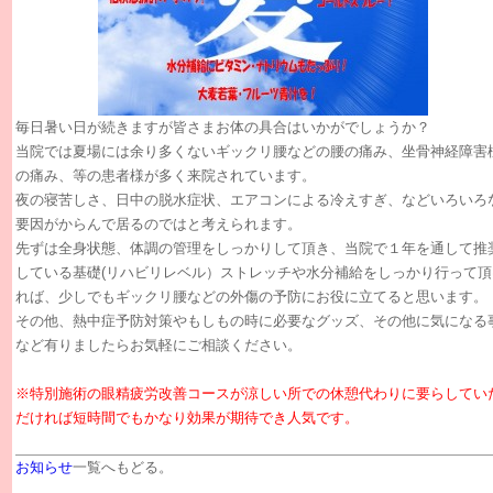
毎日暑い日が続きますが皆さまお体の具合はいかがでしょうか？
当院では夏場には余り多くないギックリ腰などの腰の痛み、坐骨神経障害
の痛み、等の患者様が多く来院されています。
夜の寝苦しさ、日中の脱水症状、エアコンによる冷えすぎ、などいろいろ
要因がからんで居るのではと考えられます。
先ずは全身状態、体調の管理をしっかりして頂き、当院で１年を通して推
している基礎(リハビリレベル）ストレッチや水分補給をしっかり行って頂
れば、少しでもギックリ腰などの外傷の予防にお役に立てると思います。
その他、熱中症予防対策やもしもの時に必要なグッズ、その他に気になる
など有りましたらお気軽にご相談ください。
※特別施術の眼精疲労改善コースが涼しい所での休憩代わりに要らしてい
だければ短時間でもかなり効果が期待でき人気です。
お知らせ
一覧へもどる。