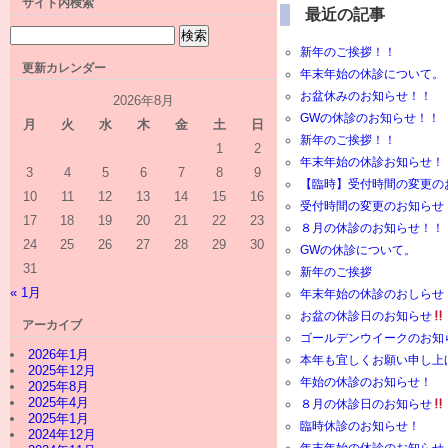
サイト内検索
最近の記事
新年のご挨拶！！
更新カレンダー
年末年始の休診について。
お盆休みのお知らせ！！
2026年8月
GWの休診のお知らせ！！
月
火
水
木
金
土
日
新年のご挨拶！！
1
2
年末年始の休診お知らせ！
3
4
5
6
7
8
9
【臨時】受付時間の変更の
10
11
12
13
14
15
16
受付時間の変更のお知らせ
17
18
19
20
21
22
23
８月の休診のお知らせ！！
24
25
26
27
28
29
30
GWの休診について。
31
新年のご挨拶
« 1月
年末年始の休診のおしらせ
お盆の休診日のお知らせ
アーカイブ
ゴールデンウイークのお知
2026年1月
本年も宜しくお願い申し上
2025年12月
年始の休診のお知らせ！
2025年8月
2025年4月
８月の休診日のお知らせ
2025年1月
臨時休診のお知らせ！
2024年12月
年末年始の休診のお知らせ