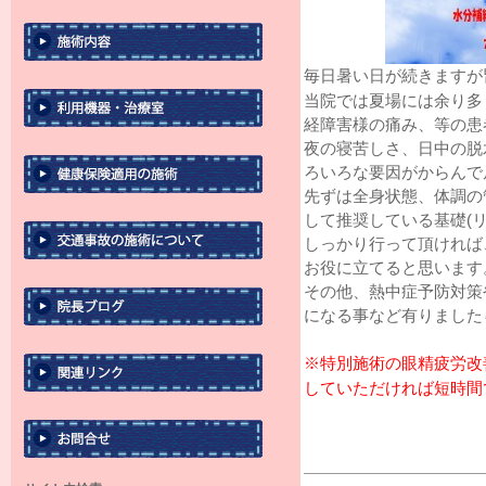
毎日暑い日が続きますが
当院では夏場には余り多
経障害様の痛み、等の患
夜の寝苦しさ、日中の脱
ろいろな要因がからんで
先ずは全身状態、体調の
して推奨している基礎(
しっかり行って頂ければ
お役に立てると思います
その他、熱中症予防対策
になる事など有りました
※特別施術の眼精疲労改
していただければ短時間