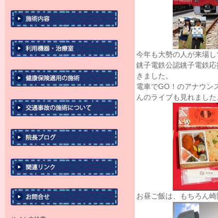
今年も大勢の人が来場し
銚子電鉄公認銚子電鉄応
きました。
電車でGO！のアナウン
んのライブも見れました
お昼ご飯は、もちろん崎